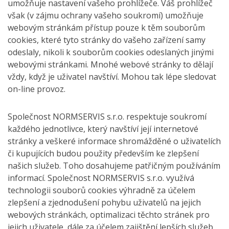
umožňuje nastavení vašeho prohlížeče. Váš prohlížeč
však (v zájmu ochrany vašeho soukromí) umožňuje
webovým stránkám přístup pouze k těm souborům
cookies, které tyto stránky do vašeho zařízení samy
odeslaly, nikoli k souborům cookies odeslaných jinými
webovými stránkami. Mnohé webové stránky to dělají
vždy, když je uživatel navštíví. Mohou tak lépe sledovat
on-line provoz.
Společnost NORMSERVIS s.r.o. respektuje soukromí
každého jednotlivce, který navštíví její internetové
stránky a veškeré informace shromážděné o uživatelích
či kupujících budou použity především ke zlepšení
našich služeb. Toho dosahujeme patřičným používáním
informací. Společnost NORMSERVIS s.r.o. využívá
technologii souborů cookies výhradně za účelem
zlepšení a zjednodušení pohybu uživatelů na jejich
webových stránkách, optimalizaci těchto stránek pro
jejich uživatele, dále za účelem zajištění lepších služeb